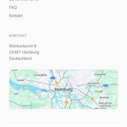
FAQ
Kontakt
Hi, ich bin Jana Ottmüller
KONTAKT
Mönkedamm 9
20457 Hamburg
Deutschland
Dein Name
Deine E-Mail-Adresse
Deine Frage...
Nachricht senden