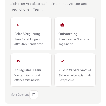
sicheren Arbeitsplatz in einem motivierten und
freundlichen Team.
attach_money
badge
Faire Vergütung
Onboarding
Faire Bezahlung und
Strukturierter Start von
attraktive Konditionen
Tag eins an
group
trending_up
Kollegiales Team
Zukunftsperspektive
Wertschätzung und
Sicherer Arbeitsplatz mit
offenes Miteinander
Perspektive
Mehr über uns