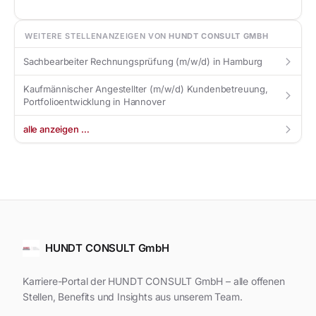
WEITERE STELLENANZEIGEN VON
HUNDT CONSULT GMBH
Sachbearbeiter Rechnungsprüfung (m/w/d) in Hamburg
arrow_forward_ios
Kaufmännischer Angestellter (m/w/d) Kundenbetreuung,
arrow_forward_ios
Portfolioentwicklung in Hannover
alle anzeigen …
arrow_forward_ios
HUNDT CONSULT GmbH
Karriere-Portal der HUNDT CONSULT GmbH – alle offenen
Stellen, Benefits und Insights aus unserem Team.