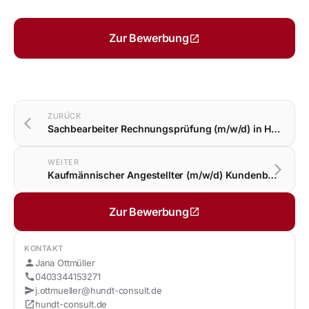
Zur Bewerbung
open_in_new
ZURÜCK
arrow_back_ios
Sachbearbeiter Rechnungsprüfung (m/w/d) in Hamburg
WEITER
arrow_forward_ios
Kaufmännischer Angestellter (m/w/d) Kundenbetreuung, Portfolioentwicklung in Hannover
Zur Bewerbung
open_in_new
HUNDT CONSULT GmbH
KONTAKT
person
Jana Ottmüller
call
0403344153271
send
j.ottmueller@hundt-consult.de
open_in_new
hundt-consult.de